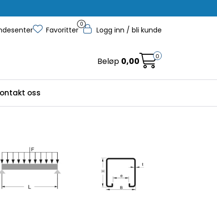
0
ndesenter
Favoritter
Logg inn / bli kunde
0
Beløp
0,00
ontakt oss