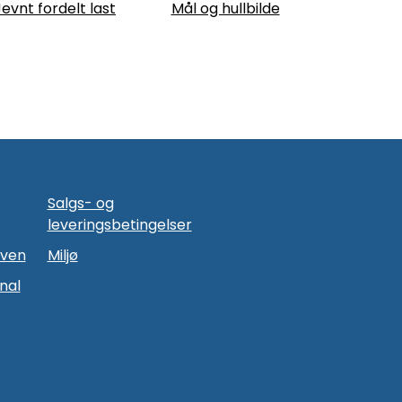
Jevnt fordelt last
Mål og hullbilde
Salgs- og
leveringsbetingelser
oven
Miljø
nal