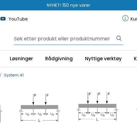
NYHET! 150 nye varer
YouTube
Ku
Løsninger
Rådgivning
Nyttige verktøy
K
System 41