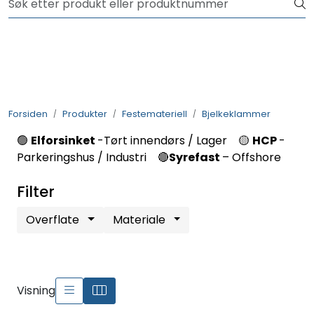
Skip to main content
NYHET! 150 nye varer
Produkter
Løsninger
Forsiden
Produkter
Festemateriell
Bjelkeklammer
Rådgivning
🟢
Elforsinket
-Tørt innendørs / Lager 🟡
HCP
-
Parkeringshus / Industri 🔴
Syrefast
– Offshore
Nyttige verktøy
Filter
Kontakt oss
Overflate
Materiale
Visning