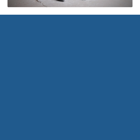
Kontakt oss
Om Kruge
Bli kunde hos oss
Personvern (GDPR)
Åpenhetsloven
Varslingskanal