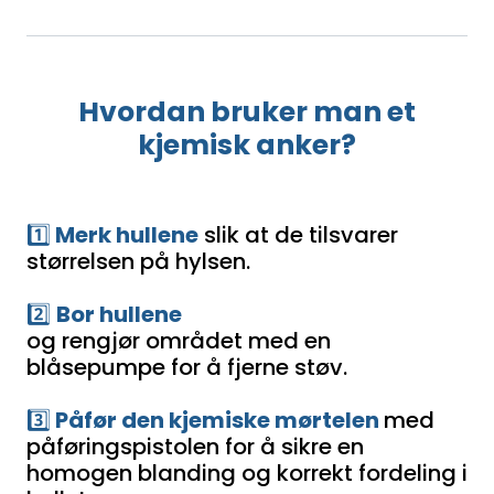
Hvordan
bruker man et
kjemisk anker?
1️⃣
Merk hullene
slik at de tilsvarer
størrelsen på hylsen.
2️⃣
Bor hullene
og rengjør området med en
blåsepumpe for å fjerne støv.
3️⃣
Påfør den kjemiske mørtelen
med
påføringspistolen for å sikre en
homogen blanding og korrekt fordeling i