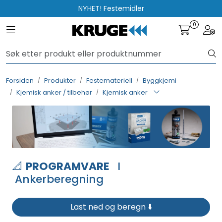
Skip to main content
NYHET! Festemidler
0
Toggle navigation
Togg
Produkter
Løsninger
Forsiden
Produkter
Festemateriell
Byggkjemi
Kjemisk anker / tilbehør
Kjemisk anker
Rådgivning
Nyttige verktøy
Kontakt oss
📐
PROGRAMVARE
I
Ankerberegning
Last ned og beregn ⬇️