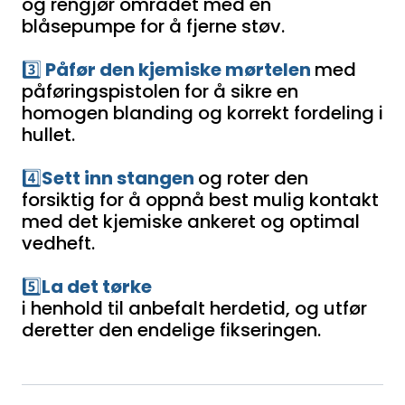
og rengjør området med en
blåsepumpe for å fjerne støv.
3️⃣
Påfør den kjemiske mørtelen
med
påføringspistolen for å sikre en
homogen blanding og korrekt fordeling i
hullet.
4️⃣
Sett inn stangen
og roter den
forsiktig for å oppnå best mulig kontakt
med det kjemiske ankeret og optimal
vedheft.
5️⃣
La det tørke
i henhold til anbefalt herdetid, og utfør
deretter den endelige fikseringen.