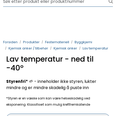
Skip to main content
NYHET! 150 nye varer
Produkter
Løsninger
Forsiden
Produkter
Festemateriell
Byggkjemi
Kjemisk anker / tilbehør
Kjemisk anker
Lav temperatur
Rådgivning
Lav temperatur - ned til
Nyttige verktøy
-40º
Kontakt oss
Styrenfri*
🌱 - inneholder ikke styren, lukter
mindre og er mindre skadelig å puste inn
*Styren er en væske som kan være helseskadelig ved
eksponering. Klassifisert som mulig kreftfremkallende