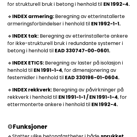
for strukturell bruk i betong i henhold til
EN 1992-4.
🔹
INDEX armering:
Beregning av etterinstallerte
armeringsforbindelser i henhold til
EN 1992-1-1.
🔹
INDEX tak:
Beregning av etterinstallerte ankere
for ikke-strukturell bruk i redundante systemer i
betong i henhold til
EAD 330747-00-0601.
🔹
INDEX ETICS:
Beregning av laster på isolasjon i
henhold til
EN 1991-1-4
, for dimensjonering av
festemidler i henhold til
EAD 330196-01-0604.
🔹
INDEX rekkverk:
Beregning av påvirkninger på
rekkverk i henhold til
EN 1991-1-1 / EN 1991-1-4
, for
ettermonterte ankere i henhold til
EN 1992-4.
⚙️
Funksjoner
🔹Støtter ulike betongfastheter i både
sprukket