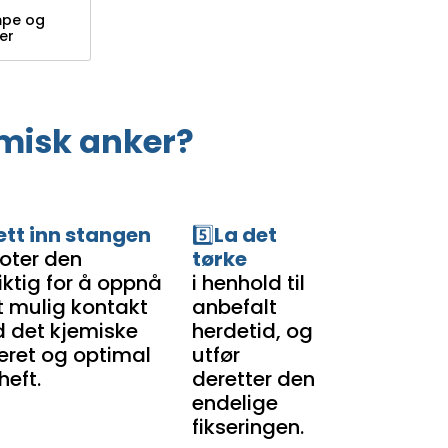
mpe og
er
misk anker?
ett inn stangen
5️⃣
La det
roter den
tørke
iktig for å oppnå
i henhold til
t mulig kontakt
anbefalt
 det kjemiske
herdetid, og
eret og optimal
utfør
heft.
deretter den
endelige
fikseringen.