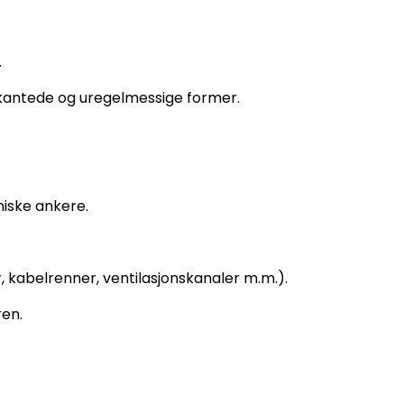
.
ekantede og uregelmessige former.
miske ankere.
r, kabelrenner, ventilasjonskanaler m.m.).
en.