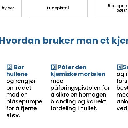
Blåsepu
 hylser
Fugepistol
børst
Hvordan
bruker man et kje
2️⃣
Bor
3️⃣
Påfør den
4️⃣
S
hullene
kjemiske mørtelen
og 
og rengjør
med
fors
området
påføringspistolen for
bes
med en
å sikre en homogen
med
blåsepumpe
blanding og korrekt
ank
for å fjerne
fordeling i hullet.
ved
støv.