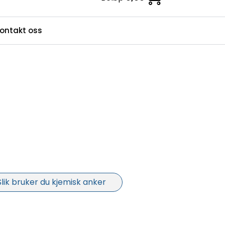
0
ontakt oss
ndesenter
Favoritter
Logg inn / bli kunde
Slik bruker du kjemisk anker