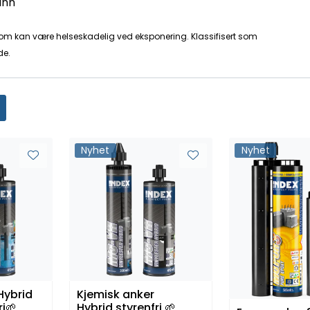
inn
som kan være helseskadelig ved eksponering. Klassifisert som
de.
Nyhet
Nyhet
Hybrid
Kjemisk anker
ri🌱
Hybrid styrenfri 🌱