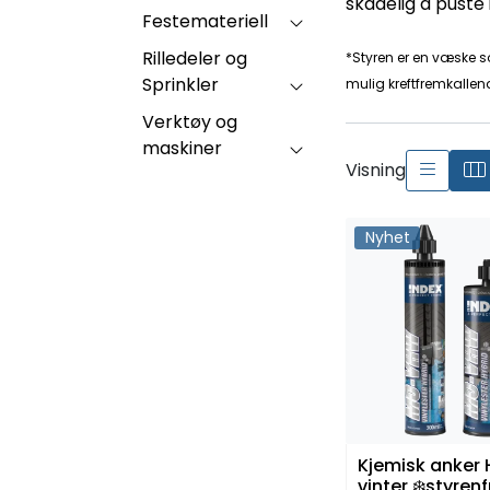
skadelig å puste 
Festemateriell
Rilledeler og
*Styren er en væske 
Sprinkler
mulig kreftfremkallen
Verktøy og
maskiner
Visning
Nyhet
Kjemisk anker 
vinter ❄️styrenf