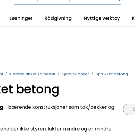
NYHET! Festemidler
Løsninger
Rådgivning
Nyttige verktøy
K
YouTube
Ku
mi
Kjemisk anker / tilbehør
Kjemisk anker
Sprukket betong
et betong
ng
- bærende konstruksjoner som tak/dekker og
neholder ikke styren, lukter mindre og er mindre