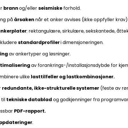
or
brann
og/eller
seismiske
forhold.
ring på
årsaken
når et anker avvises (ikke oppfyller krav)
nkerplater
: rektangulære, sirkulære, sekskantede, ått
inkludere
standardprofiler
i dimensjoneringen.
ring
av ankertyper og løsninger.
timalisering
av forankrings-/installasjonsdybde for kje
ombinere ulike
lasttilfeller og lastkombinasjoner.
r
redundante, ikke-strukturelle systemer
(feste av rø
til
tekniske datablad
og godkjenninger fra programvar
assbar
PDF-rapport.
ppdateringer
.