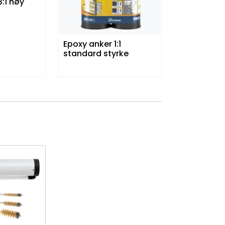
:1 høy
Epoxy anker 1:1
standard styrke