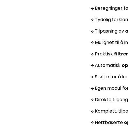
🔹Beregninger f
🔹Tydelig forkla
🔹Tilpasning av
a
🔹Mulighet til å 
🔹Praktisk
filtre
🔹Automatisk
op
🔹Støtte for å k
🔹Egen modul fo
🔹Direkte tilgang 
🔹Komplett, tilp
🔹Nettbaserte
o