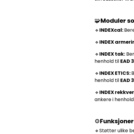
🧩
Moduler
s
🔹
INDEXcal:
Bere
🔹
INDEX armeri
🔹
INDEX tak:
Ber
henhold til
EAD 
🔹
INDEX ETICS:
B
henhold til
EAD 
🔹
INDEX rekkver
ankere i henhold 
⚙️
Funksjoner
🔹Støtter ulike 