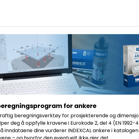
beregningsprogram for ankere
raftig beregningsverktøy for prosjekterende og dimensjo
er deg å oppfylle kravene i Eurokode 2, del 4 (EN 1992-4
på inndataene dine vurderer INDEXCAL ankere i katalogen 
ravene – og hvorfor den eventuelt ikke gjør det.