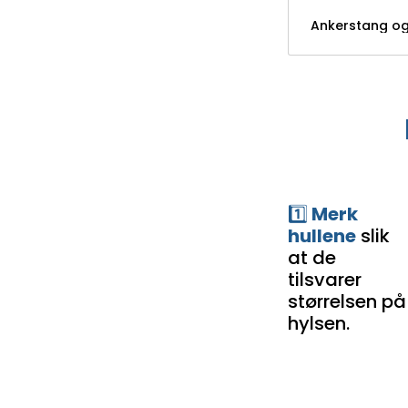
Ankerstang og
1️⃣
Merk
hullene
slik
at de
tilsvarer
størrelsen på
hylsen.