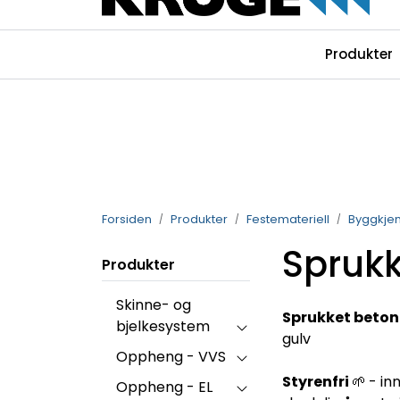
Skip to main content
|
|
|
Produkter
Instagram
Facebook
Linkedin
Forsiden
Produkter
Festemateriell
Byggkje
Sprukk
Produkter
Skinne- og
Sprukket beto
bjelkesystem
gulv
Oppheng - VVS
Styrenfri
🌱
- in
Oppheng - EL