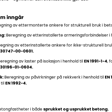
om inngår
gning av ettermonterte ankere for strukturell bruk i beto
ng:
Beregning av etterinstallerte armeringsforbindelser i 
egning av etterinstallerte ankere for ikke-strukturell bru
330747-00-0601.
eregning av laster på isolasjon i henhold til
EN 1991-1-4
, 
330196-01-0604.
k:
Beregning av påvirkninger på rekkverk i henhold til
EN 
til
EN 1992-4.
betongfastheter i både
sprukket og usprukket betong.