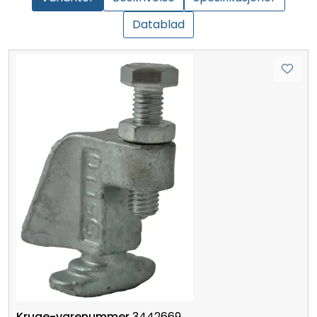
Datablad
3442669