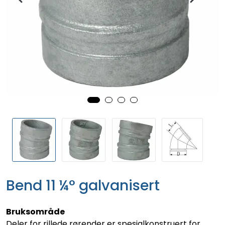
Bend 11 ¼° galvanisert
Bruksområde
Deler for rillede rørender er spesialkonstruert for