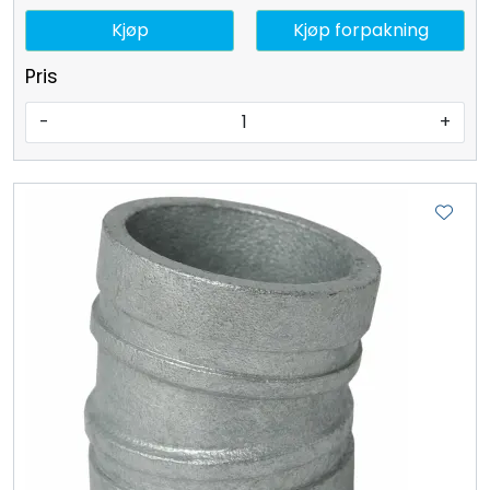
Kjøp
Kjøp forpakning
Pris
-
+