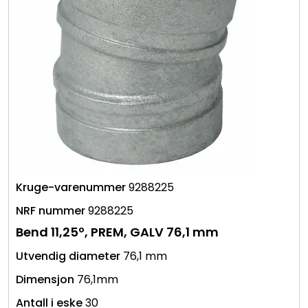
9288225
9288225
Bend 11,25º, PREM, GALV 76,1 mm
76,1 mm
76,1mm
30