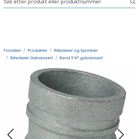
Skip to main content
NYHET! Festemidler
Produkter
Løsninger
Forsiden
Produkter
Rilledeler og Sprinkler
Rilledeler Galvanisert
Bend 11 ¼° galvanisert
Rådgivning
Nyttige verktøy
Kontakt oss