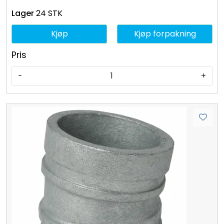
24 STK
Kjøp
Kjøp forpakning
Pris
-
+