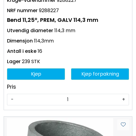
9288227
9288227
Bend 11,25º, PREM, GALV 114,3 mm
114,3 mm
114,3mm
16
239 STK
Kjøp
Kjøp forpakning
Pris
-
+