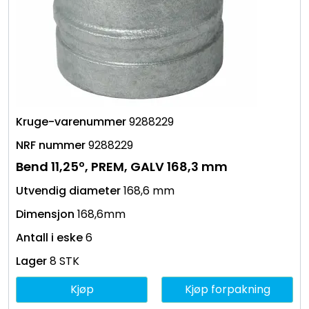
9288229
9288229
Bend 11,25º, PREM, GALV 168,3 mm
168,6 mm
168,6mm
6
8 STK
Kjøp
Kjøp forpakning