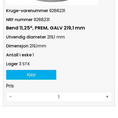
9288231
9288231
Bend 11,25º, PREM, GALV 219,1 mm
219,1 mm
219,1mm
1
3 STK
Kjøp
Pris
-
+