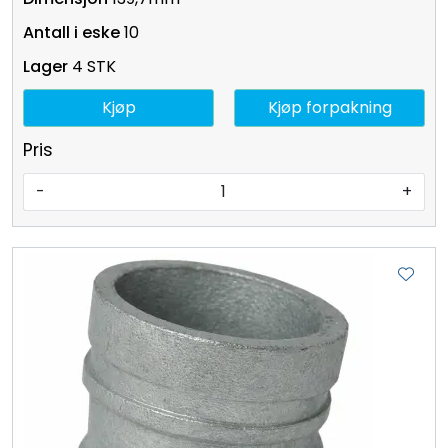
10
4 STK
Kjøp
Kjøp forpakning
Pris
-
+