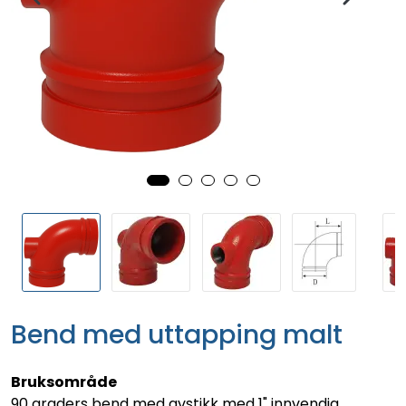
Bend med uttapping malt
Bruksområde
90 graders bend med avstikk med 1" innvendig