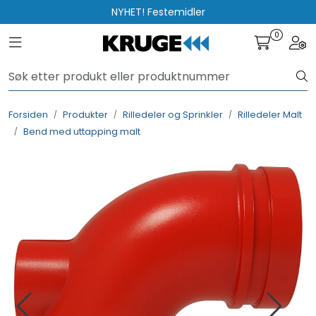
Skip to main content
NYHET! Festemidler
0
Toggle navigation
Togg
Produkter
Løsninger
Forsiden
Produkter
Rilledeler og Sprinkler
Rilledeler Malt
Bend med uttapping malt
Rådgivning
Nyttige verktøy
Kontakt oss