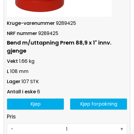
9289425
9289425
Bend m/uttapning Prem 88,9 x 1" innv.
gjenge
1.66 kg
108 mm
107 STK
6
Kjøp
Kjøp forpakning
Pris
-
+