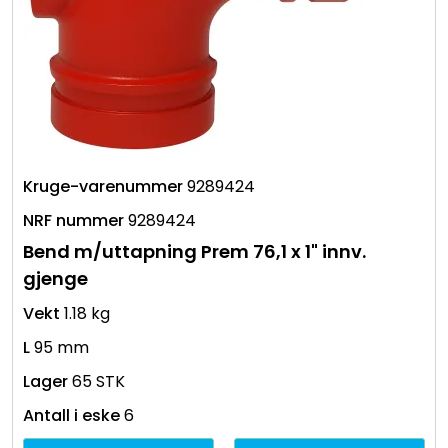
9289424
9289424
Bend m/uttapning Prem 76,1 x 1" innv.
gjenge
1.18 kg
95 mm
65 STK
6