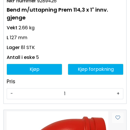
9289426
Bend m/uttapning Prem 114,3 x 1" innv.
gjenge
2.66 kg
127 mm
81 STK
5
Kjøp
Kjøp forpakning
Pris
-
+