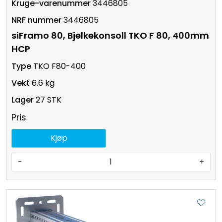
3446805
3446805
siFramo 80, Bjelkekonsoll TKO F 80, 400mm
HCP
TKO F80-400
6.6 kg
27 STK
Pris
Kjøp
-
+