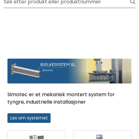
Skip to main content
NYHET! 150 nye varer
Produkter
Løsninger
Rådgivning
Nyttige verktøy
Kontakt oss
Simotec er et mekanisk montert system for
tyngre, industrielle installasjoner
Les om systemet