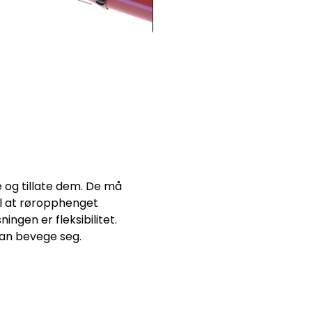
e og tillate dem. De må
il at røropphenget
ingen er fleksibilitet.
kan bevege seg.