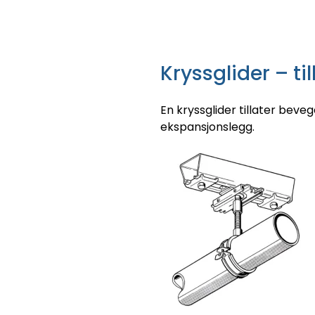
Kryssglider – ti
En kryssglider tillater beve
ekspansjonslegg.