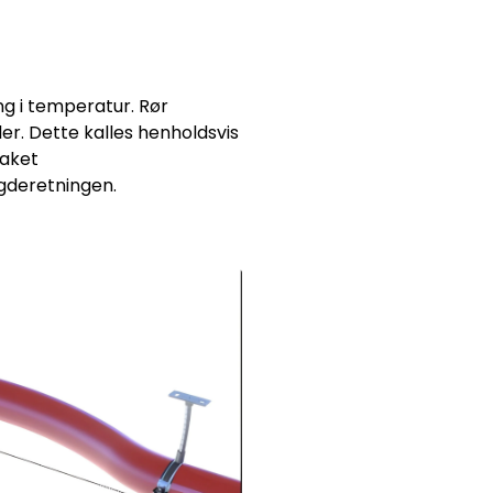
ng i temperatur. Rør
r. Dette kalles henholdsvis
saket
ngderetningen.