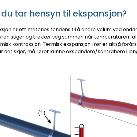
du tar hensyn til ekspansjon?
jon er ett materies tendens til å endre volum ved endri
en stiger og trekker seg sammen når temperaturen falle
misk kontraksjon. Termisk ekspansjon i rør er altså forår
år det skjer, må røret kunne ekspandere/kontrahere i le