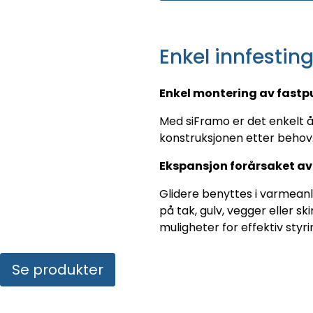
Enkel innfestin
Enkel montering av fastp
Med siFramo er det enkelt å 
konstruksjonen etter behov.
Ekspansjon forårsaket a
Glidere benyttes i varmeanl
på tak, gulv, vegger eller s
muligheter for effektiv styr
Se produkter