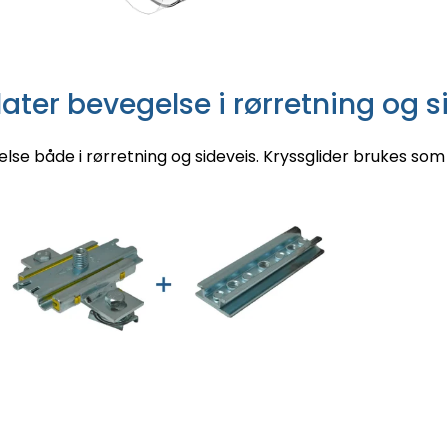
llater bevegelse i rørretning og s
gelse både i rørretning og sideveis. Kryssglider brukes s