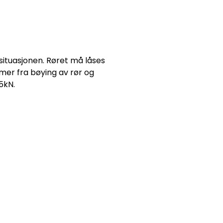
situasjonen. Røret må låses
mer fra bøying av rør og
5kN.