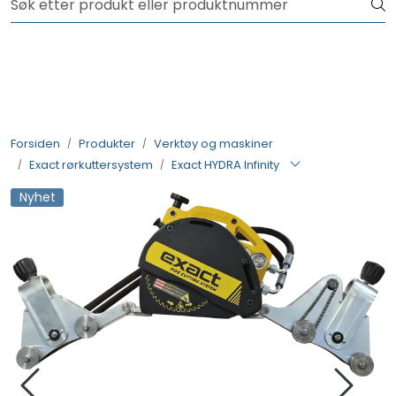
Skip to main content
NYHET! 150 nye varer
Produkter
Løsninger
Forsiden
Produkter
Verktøy og maskiner
Exact rørkuttersystem
Exact HYDRA Infinity
Rådgivning
Nyhet
Nyttige verktøy
Kontakt oss