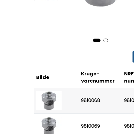
Kruge-
NRF
Bilde
varenummer
nu
9810068
981
9810069
981