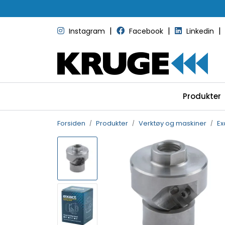
Skip to main content
|
|
|
Instagram
Facebook
Linkedin
Produkter
Forsiden
Produkter
Verktøy og maskiner
Ex