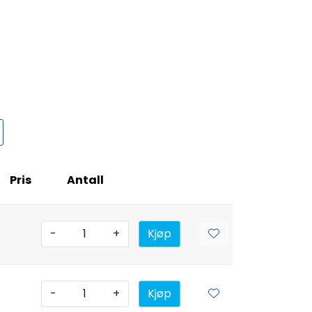
Pris
Antall
-
+
Kjøp
-
+
Kjøp