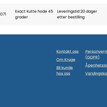
Exact kutte hode 45
Leveringstid 20 dager
0071
grader
etter bestilling
Kontakt oss
Personvern
(GDPR)
Om Kruge
Åpenhetsl
Bli kunde
hos oss
Varslingska