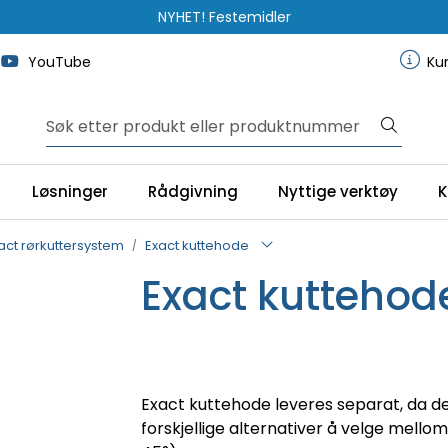
NYHET! Festemidler
YouTube
Ku
Løsninger
Rådgivning
Nyttige verktøy
K
act rørkuttersystem
Exact kuttehode
Exact kuttehod
Exact kuttehode leveres separat, da de
forskjellige alternativer å velge mellom