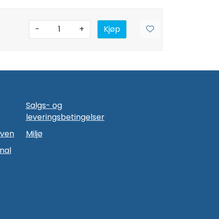
-
+
Kjøp
Salgs- og
leveringsbetingelser
oven
Miljø
nal