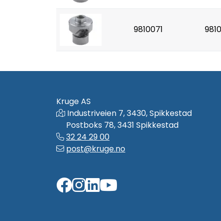
9810071
981
Kruge AS
Industriveien 7, 3430, Spikkestad
Postboks 78, 3431 Spikkestad
32 24 29 00
post@kruge.no