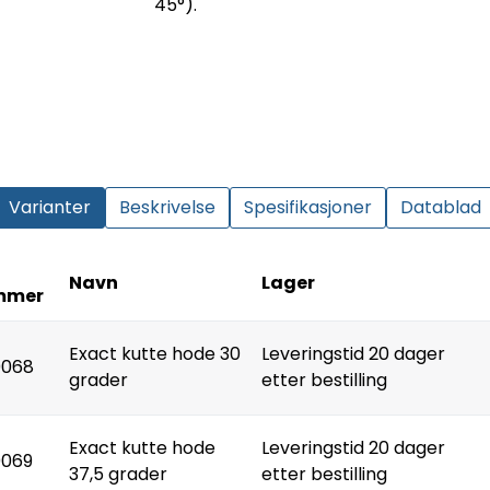
45°).
Varianter
Beskrivelse
Spesifikasjoner
Datablad
Navn
Lager
mmer
Exact kutte hode 30
Leveringstid 20 dager
0068
grader
etter bestilling
Exact kutte hode
Leveringstid 20 dager
0069
37,5 grader
etter bestilling