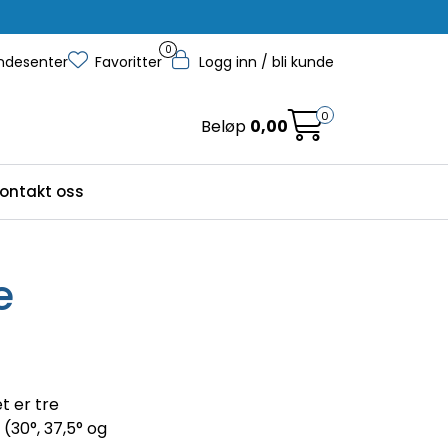
0
ndesenter
Favoritter
Logg inn / bli kunde
0
Beløp
0,00
ontakt oss
e
t er tre
 (30°, 37,5° og