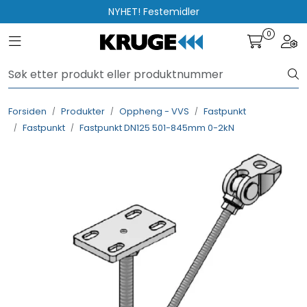
Skip to main content
NYHET! Festemidler
0
Toggle navigation
Togg
Produkter
Løsninger
Forsiden
Produkter
Oppheng - VVS
Fastpunkt
Fastpunkt
Fastpunkt DN125 501-845mm 0-2kN
Rådgivning
Nyttige verktøy
Kontakt oss