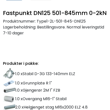
Fastpunkt DN125 501-845mm 0-2kN
Produktnummer:
Type1-2L-501-845-DN125
Lagerbeholdning:
Bestillingsvare. Normal leveringstid
7-10 dager
Produkter i pakke:
1.0 x
Stabil D-3G 133-140mm ELZ
1.0 x
Grunnplate R 1"
1.0 x
Gjengerør 2M 1" FZB
1.0 x
Overgang M16-1" Stabil
2.0 x
Helgjenget stag M16x2000 ELZ 4.8