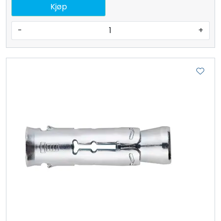
Kjøp
-
+