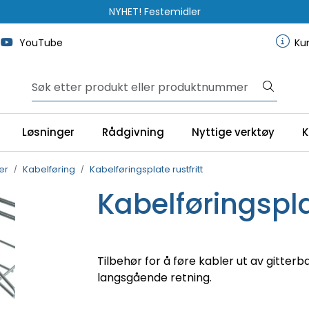
NYHET! Festemidler
YouTube
Ku
Løsninger
Rådgivning
Nyttige verktøy
K
er
Kabelføring
Kabelføringsplate rustfritt
Kabelføringsplat
Tilbehør for å føre kabler ut av gitterb
langsgående retning.