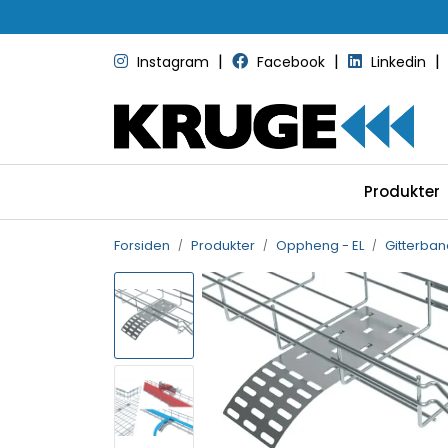
Skip to main content
|
|
|
Instagram
Facebook
Linkedin
Produkter
Forsiden
Produkter
Oppheng - EL
Gitterban