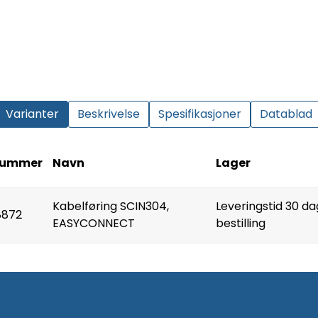
Varianter
Beskrivelse
Spesifikasjoner
Datablad
nummer
Navn
Lager
Kabelføring SCIN304,
Leveringstid 30 da
8872
EASYCONNECT
bestilling