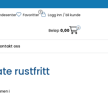
0
ndesenter
Favoritter
Logg inn / bli kunde
0
Beløp
0,00
ontakt oss
e rustfritt
anen i