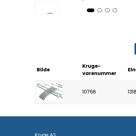
Kruge-
Bilde
El
varenummer
10768
131
Kruge AS