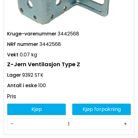
3442568
3442568
0.07 kg
Z-Jern Ventilasjon Type Z
9392 STK
100
Pris
Kjøp
Kjøp forpakning
-
+