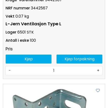
3442567
0.07 kg
L-Jern Ventilasjon Type L
6501 STK
100
Pris
Kjøp
Kjøp forpakning
-
+