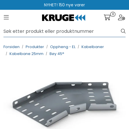
Skip to main content
NYHET! 150 nye varer
0
Toggle navigation
Togg
Produkter
Løsninger
Forsiden
Produkter
Oppheng - EL
Kabelbaner
Kabelbane 25mm
Bøy 45°
Rådgivning
Nyttige verktøy
Kontakt oss