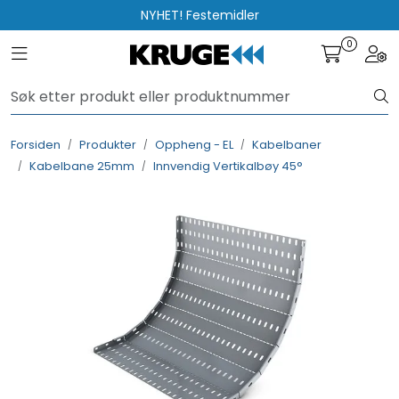
Skip to main content
NYHET! Festemidler
0
Toggle navigation
Togg
Produkter
Løsninger
Forsiden
Produkter
Oppheng - EL
Kabelbaner
Kabelbane 25mm
Innvendig Vertikalbøy 45°
Rådgivning
Nyttige verktøy
Kontakt oss