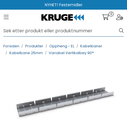
Skip to main content
NYHET! Festemidler
0
Toggle navigation
Togg
Produkter
Løsninger
Forsiden
Produkter
Oppheng - EL
Kabelbaner
Kabelbane 25mm
Variabel Vertikalbøy 90°
Rådgivning
Nyttige verktøy
Kontakt oss