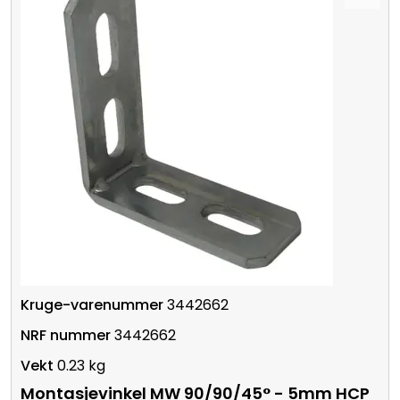
3442662
3442662
0.23 kg
Montasjevinkel MW 90/90/45° - 5mm HCP