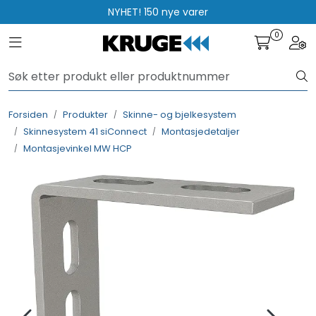
Skip to main content
NYHET! 150 nye varer
0
Toggle navigation
Togg
Produkter
Løsninger
Forsiden
Produkter
Skinne- og bjelkesystem
Skinnesystem 41 siConnect
Montasjedetaljer
Rådgivning
Montasjevinkel MW HCP
Nyttige verktøy
Kontakt oss