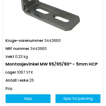
3442663
3442663
0.23 kg
Montasjevinkel MW 95/95/90° - 5mm HCP
1067 STK
25
Pris
Kjøp
Kjøp forpakning