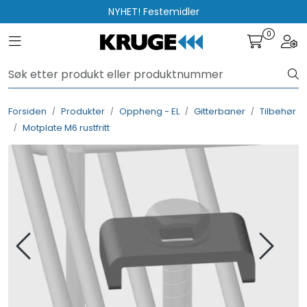
Skip to main content
NYHET! Festemidler
0
Toggle navigation
Togg
Produkter
Løsninger
Forsiden
Produkter
Oppheng - EL
Gitterbaner
Tilbehør
Motplate M6 rustfritt
Rådgivning
Nyttige verktøy
Kontakt oss