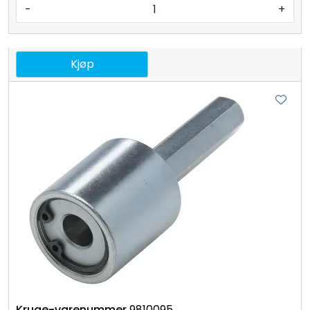
-
+
Kjøp
9810095