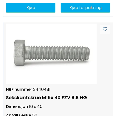
Kjøp
Kjøp forpakning
3440481
Sekskantskrue M16x 40 FZV 8.8 HG
16 x 40
50