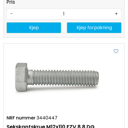
Pris
-
+
Kjøp
Kjøp forpakning
3440447
Sekskantskrue M12x110 FZV 8.8 DG