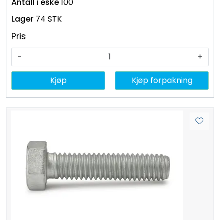
100
74 STK
Pris
-
+
Kjøp
Kjøp forpakning