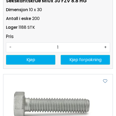
Sekskantskrue M10x 30 FZV 8.8 HG
10 x 30
200
1188 STK
Pris
-
+
Kjøp
Kjøp forpakning