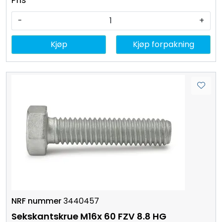
-
+
Kjøp
Kjøp forpakning
3440457
Sekskantskrue M16x 60 FZV 8.8 HG