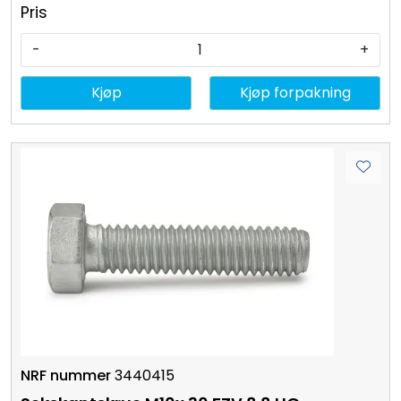
Pris
-
+
Kjøp
Kjøp forpakning
3440415