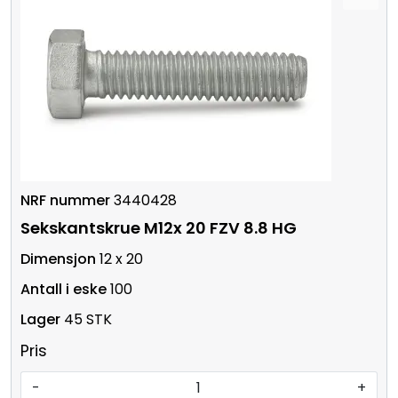
3440428
Sekskantskrue M12x 20 FZV 8.8 HG
12 x 20
100
45 STK
Pris
-
+