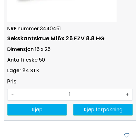
3440451
Sekskantskrue M16x 25 FZV 8.8 HG
16 x 25
50
84 STK
Pris
-
+
Kjøp
Kjøp forpakning