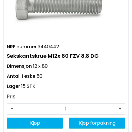
3440442
Sekskantskrue M12x 80 FZV 8.8 DG
12 x 80
50
15 STK
Pris
-
+
Kjøp
Kjøp forpakning