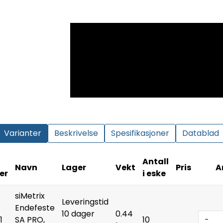
Varianter
Beskrivelse
Spesifikasjoner
Datablad
Antall
Navn
Lager
Vekt
Pris
A
er
i eske
siMetrix
Leveringstid
Endefeste
10 dager
0.44
1
SA PRO,
10
-