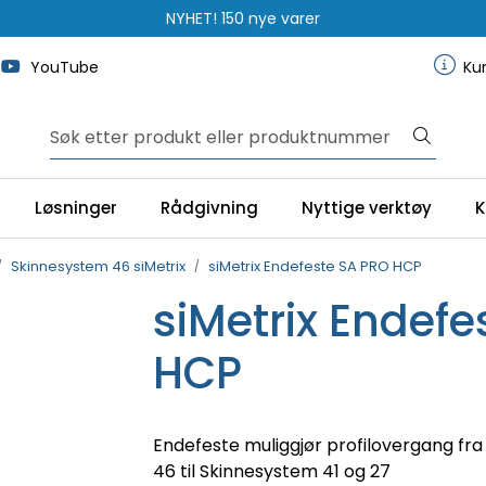
NYHET! 150 nye varer
YouTube
Ku
Løsninger
Rådgivning
Nyttige verktøy
K
Skinnesystem 46 siMetrix
siMetrix Endefeste SA PRO HCP
siMetrix Endefe
HCP
Endefeste muliggjør profilovergang fra 
46 til Skinnesystem 41 og 27