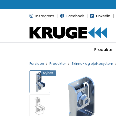
Skip to main content
|
|
|
Instagram
Facebook
Linkedin
Produkter
Forsiden
Produkter
Skinne- og bjelkesystem
Nyhet