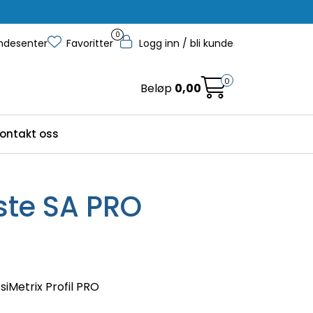
0
ndesenter
Favoritter
Logg inn / bli kunde
0
Beløp
0,00
ontakt oss
ste SA PRO
siMetrix Profil PRO