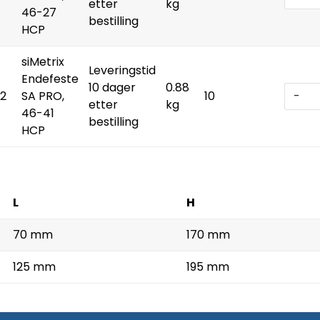
etter
kg
46-27
bestilling
HCP
siMetrix
Leveringstid
Endefeste
10 dager
0.88
2
SA PRO,
10
-
etter
kg
46-41
bestilling
HCP
L
H
70 mm
170 mm
125 mm
195 mm