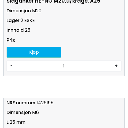
Slaganker HE-NO M20,u/krage. A25
M20
2 ESKE
25
Pris
Kjøp
-
+
1426195
M6
25 mm