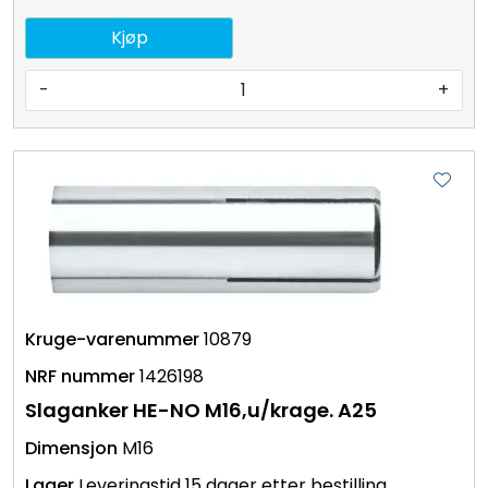
Kjøp
-
+
10879
1426198
Slaganker HE-NO M16,u/krage. A25
M16
Leveringstid 15 dager etter bestilling