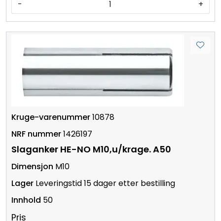
-
+
10878
1426197
Slaganker HE-NO M10,u/krage. A50
M10
Leveringstid 15 dager etter bestilling
50
Pris