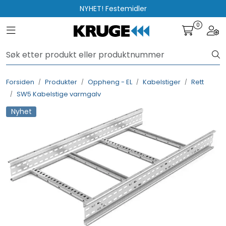
Skip to main content
NYHET! Festemidler
0
Toggle navigation
Togg
Produkter
Løsninger
Forsiden
Produkter
Oppheng - EL
Kabelstiger
Rett
SW5 Kabelstige varmgalv
Rådgivning
Nyhet
Nyttige verktøy
Kontakt oss