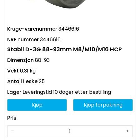
3446616
3446616
Stabil D-3G 88-93mm M8/M10/M16 HCP
88-93
0.31 kg
25
Leveringstid 10 dager etter bestilling
Kjøp
Kjøp forpakning
Pris
-
+