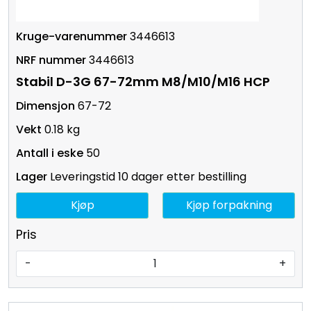
3446613
3446613
Stabil D-3G 67-72mm M8/M10/M16 HCP
67-72
0.18 kg
50
Leveringstid 10 dager etter bestilling
Kjøp
Kjøp forpakning
Pris
-
+