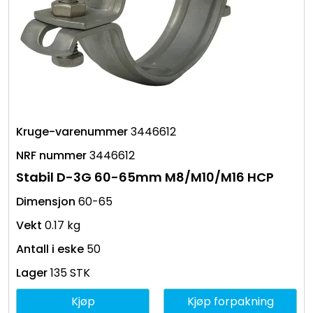
3446612
3446612
Stabil D-3G 60-65mm M8/M10/M16 HCP
60-65
0.17 kg
50
135 STK
Kjøp
Kjøp forpakning