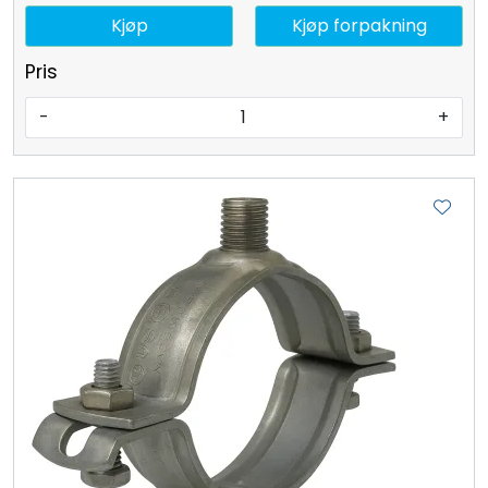
Kjøp
Kjøp forpakning
Pris
-
+