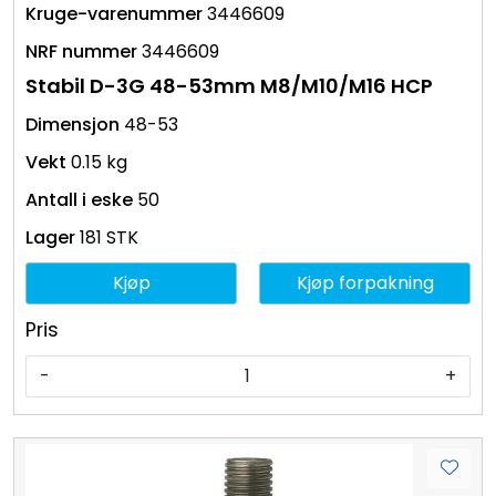
3446609
3446609
Stabil D-3G 48-53mm M8/M10/M16 HCP
48-53
0.15 kg
50
181 STK
Kjøp
Kjøp forpakning
Pris
-
+