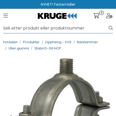
Skip to main content
NYHET! Festemidler
0
Toggle navigation
Togg
Produkter
Løsninger
Forsiden
Produkter
Oppheng - VVS
Rørklammer
Uten gummi
Stabil D-3G HCP
Rådgivning
Nyttige verktøy
Kontakt oss