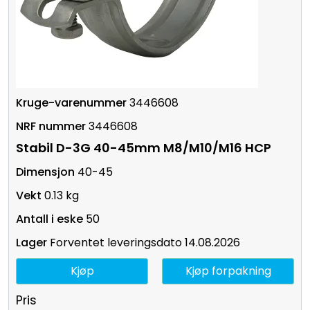
3446608
3446608
Stabil D-3G 40-45mm M8/M10/M16 HCP
40-45
0.13 kg
50
Forventet leveringsdato 14.08.2026
Kjøp
Kjøp forpakning
Pris