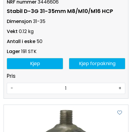
3446606
Stabil D-3G 31-35mm M8/M10/M16 HCP
31-35
0.12 kg
50
191 STK
Kjøp
Kjøp forpakning
Pris
-
+