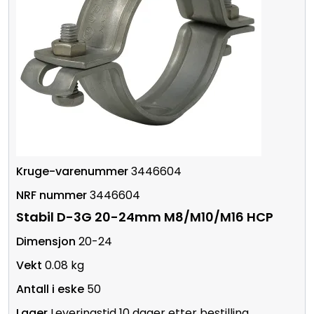
3446604
3446604
Stabil D-3G 20-24mm M8/M10/M16 HCP
20-24
0.08 kg
50
Leveringstid 10 dager etter bestilling