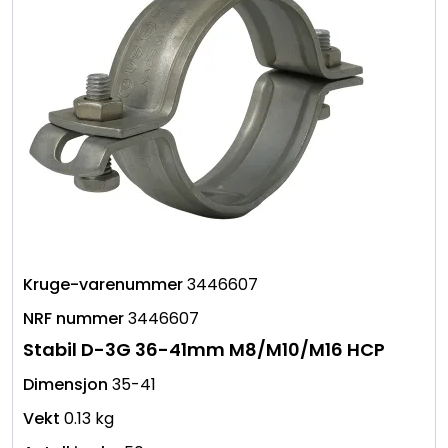
3446607
3446607
Stabil D-3G 36-41mm M8/M10/M16 HCP
35-41
0.13 kg