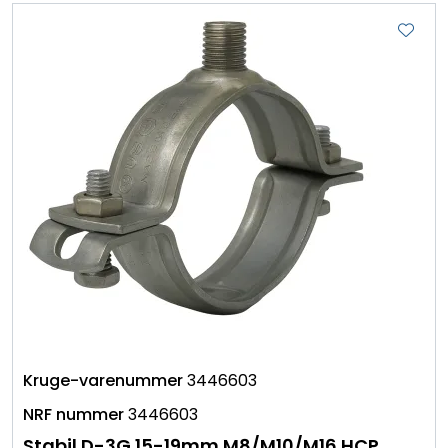
3446603
3446603
Stabil D-3G 15-19mm M8/M10/M16 HCP