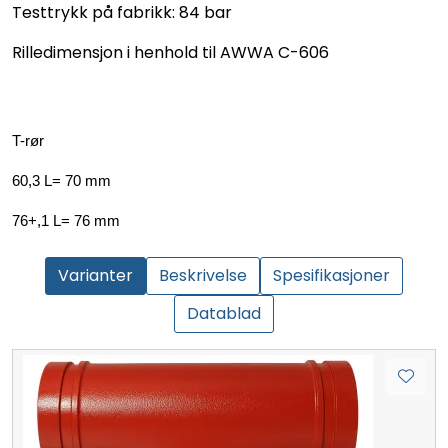
Testtrykk på fabrikk: 84 bar
Rilledimensjon i henhold til AWWA C-606
T-rør
60,3 L= 70 mm
76+,1 L= 76 mm
Varianter
Beskrivelse
Spesifikasjoner
Datablad