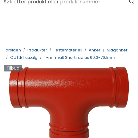
Skip to main content
NYHET! 150 nye varer
Produkter
Løsninger
Forsiden
Produkter
Festemateriell
Anker
Slaganker
OUTLET utsalg
T-rør malt Short radius 60,3-76,1mm
Rådgivning
Tilbud
Nyttige verktøy
Kontakt oss