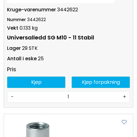
3442622
3442622
0.133 kg
Universalledd SG M10 - 11 Stabil
29 STK
25
Pris
Kjøp
Kjøp forpakning
-
+