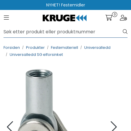
Skip to main content
NYHET! Festemidler
0
Toggle navigation
Togg
Produkter
Løsninger
Forsiden
Produkter
Festemateriell
Universalledd
Universalledd SG elforsinket
Rådgivning
Nyttige verktøy
Kontakt oss