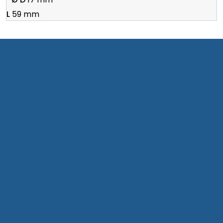
59 mm
Kontakt oss
Om Kruge
Bli kunde hos oss
Personvern (GDPR)
Åpenhetsloven
Varslingskanal