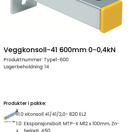
Veggkonsoll-41 600mm 0-0,4kN
Produktnummer:
Type1-600
Lagerbeholdning:
14
Produkter i pakke:
1.0 x
Konsoll 41/41/2,0- 820 ELZ
1.0
Ekspansjonsbolt MTP-X M12 x 100mm, Zn-
x
belagt. A50