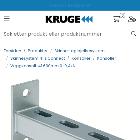
Skip to main content
NYHET! Festemidler
0
Toggle navigation
Togg
Produkter
Løsninger
Forsiden
Produkter
Skinne- og bjelkesystem
Skinnesystem 41 siConnect
Konsoller
Konsoller
Rådgivning
Veggkonsoll-41 600mm 0-0,4kN
Nyttige verktøy
Kontakt oss