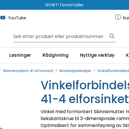
NYHET! Festemidler
YouTube
Ku
Løsninger
Rådgivning
Nyttige verktøy
K
Skinnesystem 41 siConnect
Montasjedetaljer
Vinkelforbindels
Vinkelforbinde
41-4 elforsinket
Vinkel med formontert Skinnemutter m
Sekskantskrue til 3-dimensjonale ram
Optimalisert for sammenføyning av Sk