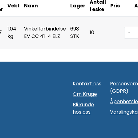
Antall
Vekt
Navn
Lager
Pris
A
r
i eske
1.04
Vinkelforbindelse
698
7
10
-
kg
EV CC 41-4 ELZ
STK
Kontakt oss
Personvern
(GDPR)
Om Kruge
Åpenhetsl
Bli kunde
hos oss
Varslingska