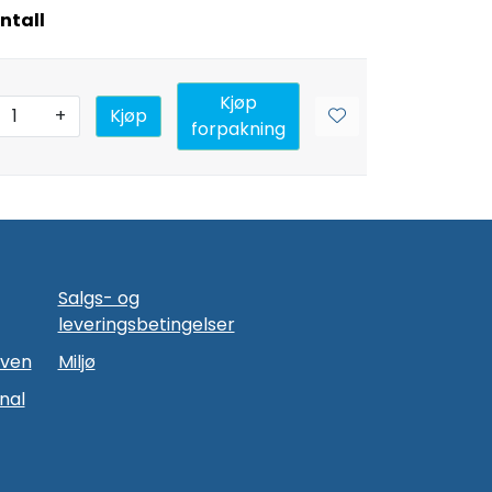
ntall
Kjøp
+
Kjøp
forpakning
Salgs- og
leveringsbetingelser
oven
Miljø
nal