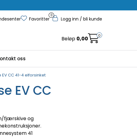
0
ndesenter
Favoritter
Logg inn / bli kunde
0
Beløp
0,00
ontakt oss
e EV CC 41-4 elforsinket
lse EV CC
/fjærskive og
mekonstruksjoner.
innesystem 41