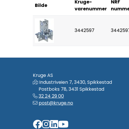
Kruge-
NRF
Bilde
varenummer
numme
3442597
344259
Kruge AS
Industriveien 7, 3430, Spikkestad
Postboks 78, 3431 Spikkestad
32 24 29 00
post@kruge.no