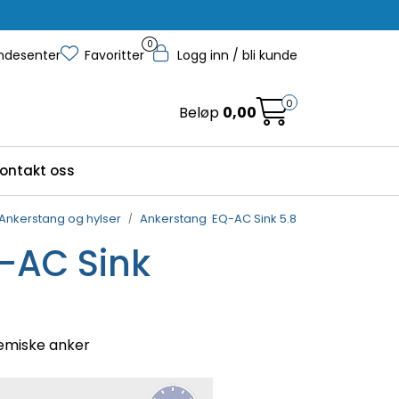
0
ndesenter
Favoritter
Logg inn / bli kunde
0
Beløp
0,00
ontakt oss
Ankerstang og hylser
Ankerstang EQ-AC Sink 5.8
-AC Sink
jemiske anker