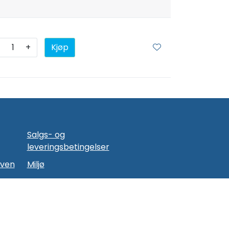
+
Kjøp
Salgs- og
leveringsbetingelser
oven
Miljø
nal