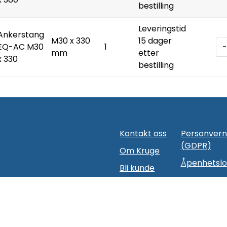
bestilling
Leveringstid
Ankerstang
M30 x 330
15 dager
EQ-AC M30
1
-
mm
etter
x 330
bestilling
Kontakt oss
Personvern
(GDPR)
Om Kruge
Åpenhetsl
Bli kunde
hos oss
Varslingska