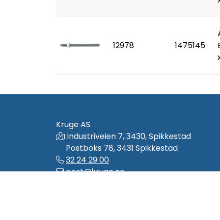
12978
1475145
Kruge AS
Industriveien 7, 3430, Spikkestad
Postboks 78, 3431 Spikkestad
32 24 29 00
post@kruge.no