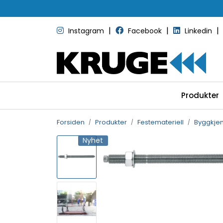
Skip to main content
|
|
|
Instagram
Facebook
Linkedin
Produkter
Forsiden
Produkter
Festemateriell
Byggkje
Nyhet