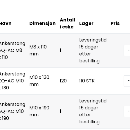
Antall
Navn
Dimensjon
Lager
Pris
i eske
Leveringstid
Ankerstang
M8 x 110
15 dager
EQ-AC M8
1
-
mm
etter
x 110
bestilling
Ankerstang
M10 x 130
EQ-AC M10
120
110 STK
-
mm
x 130
Leveringstid
Ankerstang
M10 x 190
15 dager
EQ-AC M10
1
-
mm
etter
x 190
bestilling