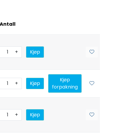
Antall
+
Kjøp
Kjøp
+
Kjøp
forpakning
+
Kjøp