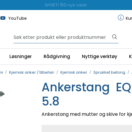
NYHET! 150 nye varer
YouTube
Ku
Løsninger
Rådgivning
Nyttige verktøy
K
mi
Kjemisk anker / tilbehør
Kjemisk anker
Sprukket betong
Ankerstang EQ
5.8
Ankerstang med mutter og skive for k