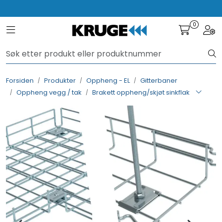
Skip to main content
NYHET! Festemidler
0
Toggle navigation
Togg
Produkter
Løsninger
Forsiden
Produkter
Oppheng - EL
Gitterbaner
Oppheng vegg / tak
Brakett oppheng/skjøt sinkflak
Rådgivning
Nyttige verktøy
Kontakt oss