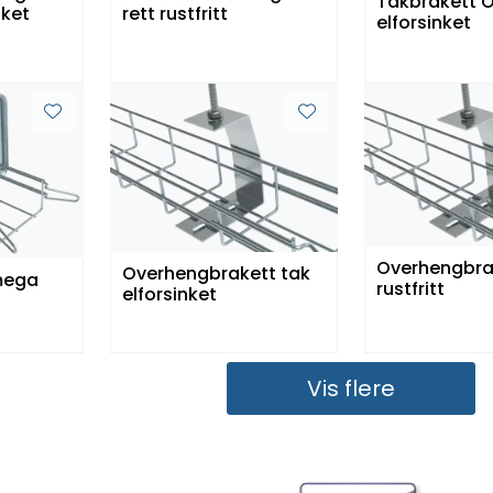
Takbrakett
nket
rett rustfritt
elforsinket
Overhengbra
Overhengbrakett tak
mega
rustfritt
elforsinket
Vis flere