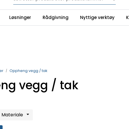
NYHET! 150 nye varer
Løsninger
Rådgivning
Nyttige verktøy
K
YouTube
Ku
er
Oppheng vegg / tak
ng vegg / tak
Materiale