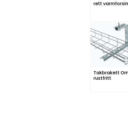
rett varmforsi
Takbrakett O
rustfritt