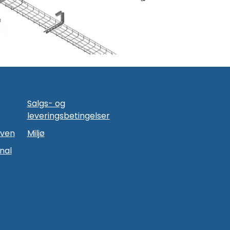
Salgs- og
leveringsbetingelser
oven
Miljø
nal