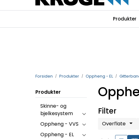
Skip to main content
|
|
|
Produkter
Instagram
Facebook
Linkedin
Forsiden
Produkter
Oppheng - EL
Gitterban
Opphe
Produkter
Skinne- og
Filter
bjelkesystem
Overflate
Oppheng - VVS
Oppheng - EL