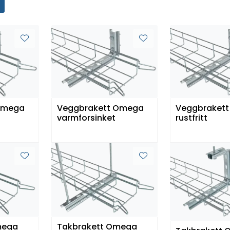
Omega
Veggbrakett Omega
Veggbraket
varmforsinket
rustfritt
mega
Takbrakett Omega