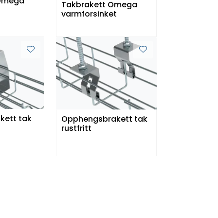
 Omega
Takbrakett Omega
varmforsinket
kett tak
Opphengsbrakett tak
rustfritt