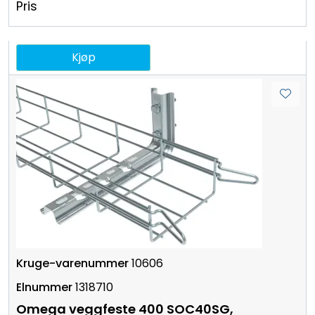
Pris
Kjøp
10606
1318710
Omega veggfeste 400 SOC40SG,