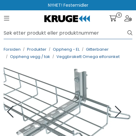
Skip to main content
NYHET! Festemidler
0
Toggle navigation
Togg
Produkter
Løsninger
Forsiden
Produkter
Oppheng - EL
Gitterbaner
Oppheng vegg / tak
Veggbrakett Omega elforsinket
Rådgivning
Nyttige verktøy
Kontakt oss