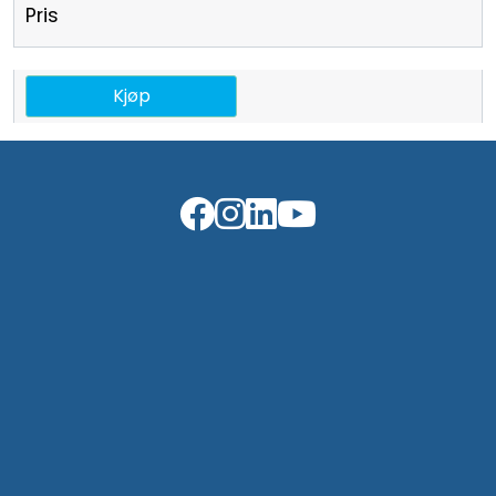
Pris
Kjøp
Kontakt oss
Om Kruge
Bli kunde hos oss
Personvern (GDPR)
Åpenhetsloven