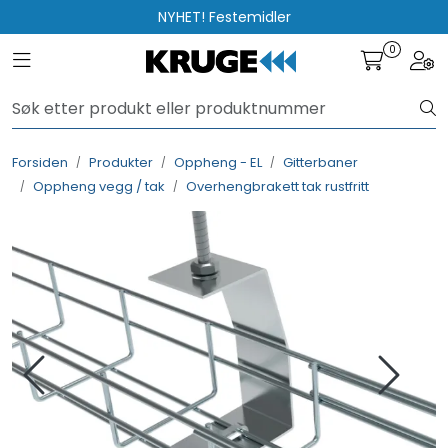
Skip to main content
NYHET! Festemidler
0
Toggle navigation
Togg
Produkter
Løsninger
Forsiden
Produkter
Oppheng - EL
Gitterbaner
Oppheng vegg / tak
Overhengbrakett tak rustfritt
Rådgivning
Nyttige verktøy
Kontakt oss