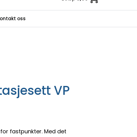
0
ontakt oss
ndesenter
Favoritter
Logg inn / bli kunde
asjesett VP
for fastpunkter. Med det