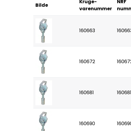
Kruge-
NRF
Bilde
varenummer
num
160663
16066
160672
16067
160681
16068
160690
16069