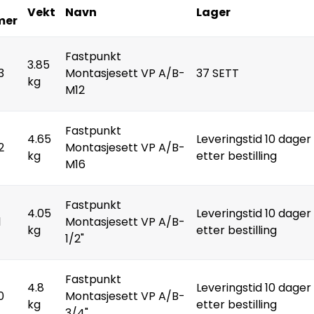
Vekt
Navn
Lager
mer
Fastpunkt
3.85
3
Montasjesett VP A/B-
37 SETT
kg
M12
Fastpunkt
4.65
Leveringstid 10 dager
2
Montasjesett VP A/B-
kg
etter bestilling
M16
Fastpunkt
4.05
Leveringstid 10 dager
1
Montasjesett VP A/B-
kg
etter bestilling
1/2"
Fastpunkt
4.8
Leveringstid 10 dager
0
Montasjesett VP A/B-
kg
etter bestilling
3/4"