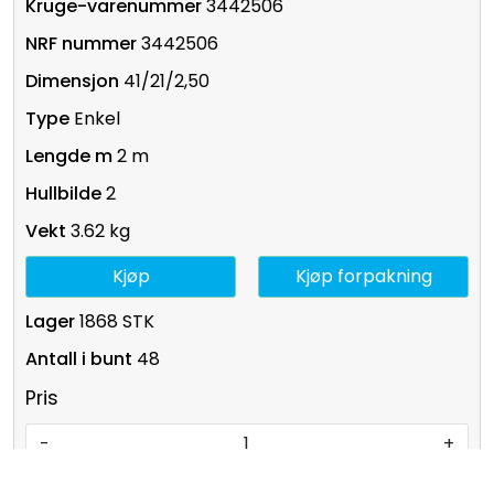
3442506
3442506
41/21/2,50
Enkel
2 m
2
3.62 kg
Kjøp
Kjøp forpakning
1868 STK
48
Pris
-
+