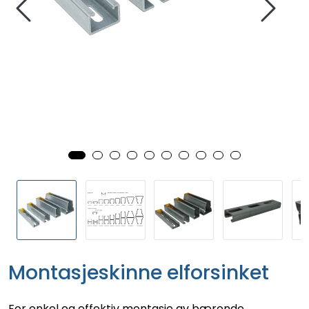
Montasjeskinne elforsinket
For enkel og effektiv montasje av bærende