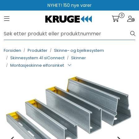
Skip to main content
NYHET! 150 nye varer
0
Toggle navigation
Togg
Produkter
Løsninger
Forsiden
Produkter
Skinne- og bjelkesystem
Skinnesystem 41 siConnect
Skinner
Rådgivning
Montasjeskinne elforsinket
Nyttige verktøy
Kontakt oss