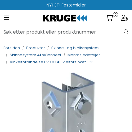
Skip to main content
NYHET! Festemidler
0
Toggle navigation
Togg
Produkter
Løsninger
Forsiden
Produkter
Skinne- og bjelkesystem
Skinnesystem 41 siConnect
Montasjedetaljer
Rådgivning
Vinkelforbindelse EV CC 41-2 elforsinket
Nyttige verktøy
Kontakt oss