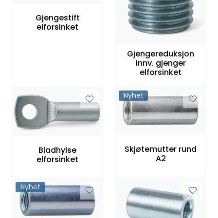
Gjengestift
elforsinket
Gjengereduksjon
innv. gjenger
elforsinket
Nyhet
Skjøtemutter rund
Bladhylse
A2
elforsinket
Nyhet