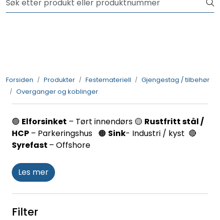
Skip to main content
NYHET! 150 nye varer
Produkter
Løsninger
Forsiden
Produkter
Festemateriell
Gjengestag / tilbehør
Overganger og koblinger
Rådgivning
🟢
Elforsinket
– Tørt innendørs 🟡
Rustfritt stål /
Nyttige verktøy
HCP
– Parkeringshus 🟠
Sink
- Industri / kyst 🔴
Syrefast
– Offshore
Kontakt oss
Les mer
Filter