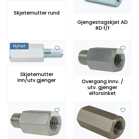
Skjøtemutter rund
Gjengestagskjøt AD
RD f/f
Nyhet
Skjøtemutter
inn/utv.gjenger
Overgang Innv. /
utv. gjenger
elforsinket