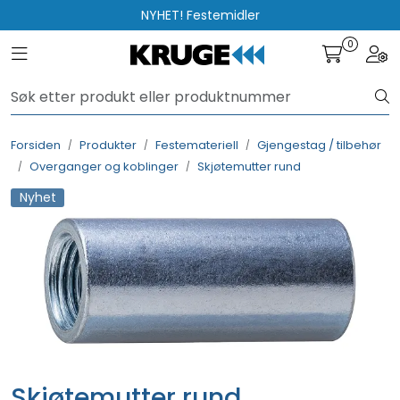
Skip to main content
NYHET! Festemidler
0
Toggle navigation
Togg
Produkter
Løsninger
Forsiden
Produkter
Festemateriell
Gjengestag / tilbehør
Overganger og koblinger
Skjøtemutter rund
Rådgivning
Nyhet
Nyttige verktøy
Kontakt oss
Skjøtemutter rund