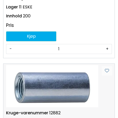
11 ESKE
200
Pris
Kjøp
-
+
12882