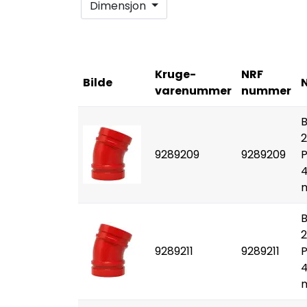
Dimensjon
Kruge-
NRF
Bilde
varenummer
nummer
2
9289209
9289209
4
2
9289211
9289211
4