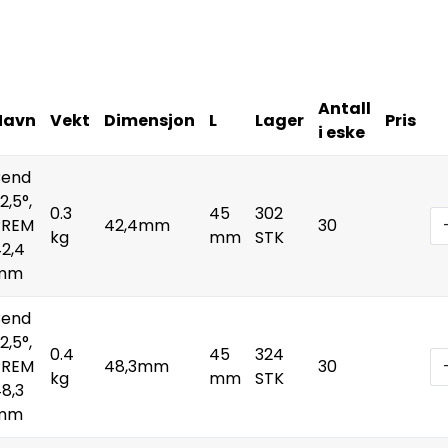
Antall
Navn
Vekt
Dimensjon
L
Lager
Pris
i eske
Bend
2,5°,
0.3
45
302
PREM
42,4mm
30
kg
mm
STK
2,4
mm
Bend
2,5°,
0.4
45
324
PREM
48,3mm
30
kg
mm
STK
8,3
mm