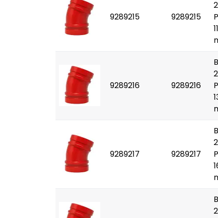
2
9289215
9289215
1
2
9289216
9289216
1
2
9289217
9289217
1
2