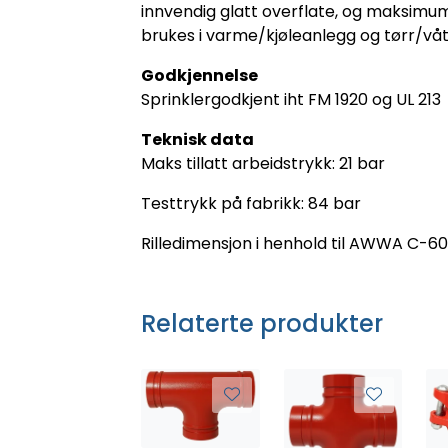
innvendig glatt overflate, og maksimu
brukes i varme/kjøleanlegg og tørr/våt
Godkjennelse
Sprinklergodkjent iht FM 1920 og UL 213
Teknisk data
Maks tillatt arbeidstrykk: 21 bar
Testtrykk på fabrikk: 84 bar
Rilledimensjon i henhold til AWWA C-6
Relaterte produkter