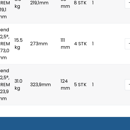
PREM
219,1mm
8 STK
1
kg
mm
19,1
mm
Bend
2,5°,
15.5
111
PREM
273mm
4 STK
1
kg
mm
73,0
mm
Bend
2,5°,
31.0
124
PREM
323,9mm
5 STK
1
kg
mm
23,9
mm