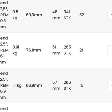
Bend
2,5°,
0.5
48
341
PREM
60,3mm
32
kg
mm
STK
0,3
mm
Bend
2,5°,
0.91
51
285
PREM
76,1mm
21
kg
mm
STK
6,1
mm
Bend
2,5°,
57
286
PREM
1.1 kg
88,9mm
15
mm
STK
8,9
mm
Bend