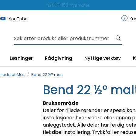
NYHET! 150 nye varer
YouTube
Ku
Løsninger
Rådgivning
Nyttige verktøy
K
illedeler Malt
Bend 22 ½° malt
Bend 22 ½° mal
Bruksområde
Deler for rillede rørender er spesialkons
installasjoner hvor videre eller annen
anleggstedet. Alle deler har ferdig behan
fleksibel installering. Trykkfall er redu