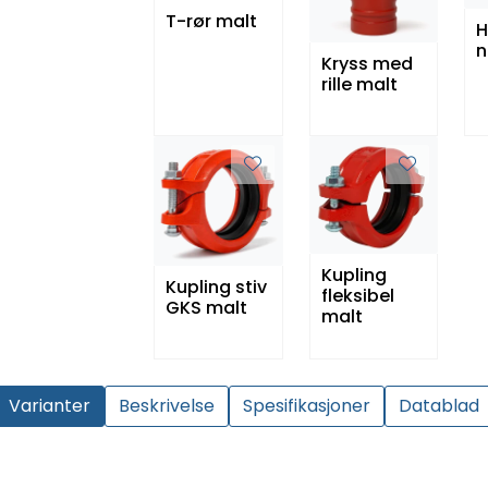
T-rør malt
H
n
Kryss med
rille malt
Kupling
Kupling stiv
fleksibel
GKS malt
malt
Varianter
Beskrivelse
Spesifikasjoner
Datablad