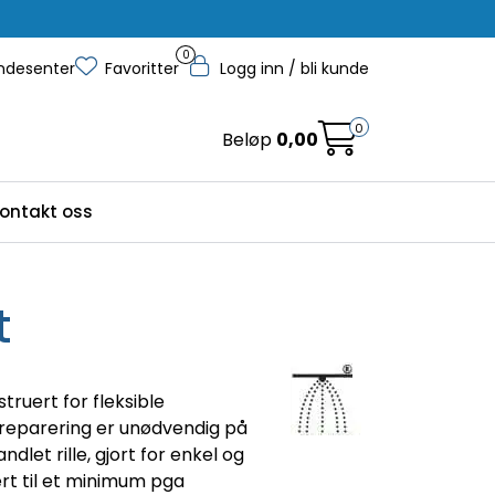
0
ndesenter
Favoritter
Logg inn / bli kunde
0
Beløp
0,00
ontakt oss
t
truert for fleksible
 preparering er unødvendig på
dlet rille, gjort for enkel og
sert til et minimum pga