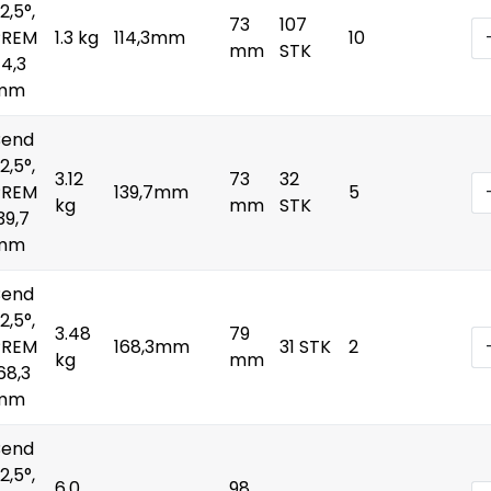
2,5°,
73
107
PREM
1.3 kg
114,3mm
10
mm
STK
14,3
mm
Bend
2,5°,
3.12
73
32
PREM
139,7mm
5
kg
mm
STK
39,7
mm
Bend
2,5°,
3.48
79
PREM
168,3mm
31 STK
2
kg
mm
68,3
mm
Bend
2,5°,
6.0
98