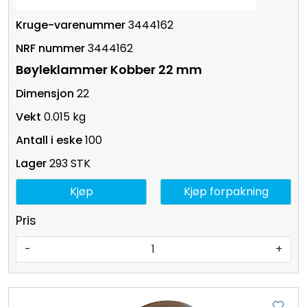
3444162
3444162
Bøyleklammer Kobber 22 mm
22
0.015 kg
100
293 STK
Kjøp
Kjøp forpakning
Pris
-
+