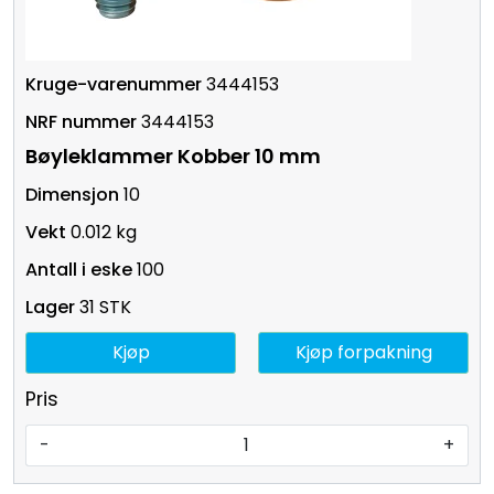
3444153
3444153
Bøyleklammer Kobber 10 mm
10
0.012 kg
100
31 STK
Kjøp
Kjøp forpakning
Pris
-
+