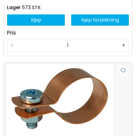
573 STK
Kjøp
Kjøp forpakning
Pris
-
+