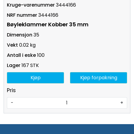
3444166
3444166
Bøyleklammer Kobber 35 mm
35
0.02 kg
100
167 STK
Kjøp
Kjøp forpakning
Pris
-
+