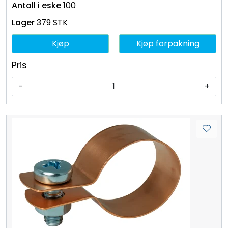
100
379 STK
Kjøp
Kjøp forpakning
Pris
-
+