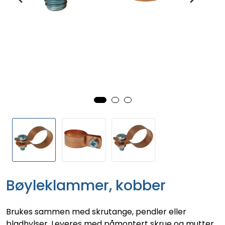
Bøyleklammer, kobber
Brukes sammen med skrutange, pendler eller
bladhylser. Leveres med påmontert skrue og mutter.