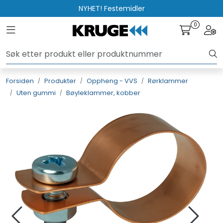
Skip to main content
NYHET! Festemidler
0
Toggle navigation
Togg
Produkter
Løsninger
Forsiden
Produkter
Oppheng - VVS
Rørklammer
Uten gummi
Bøyleklammer, kobber
Rådgivning
Nyttige verktøy
Kontakt oss