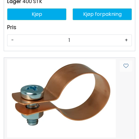
400 STK
Kjøp
Kjøp forpakning
Pris
-
+