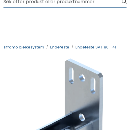
Skip to main content
NYHET! 150 nye varer
Produkter
Løsninger
siframo bjelkesystem
Endefeste
Endefeste SA F 80 - 41
Rådgivning
Nyttige verktøy
Kontakt oss