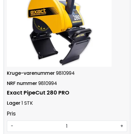
9810994
9810994
Exact PipeCut 280 PRO
1 STK
Pris
-
+