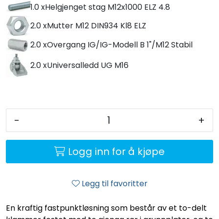
1.0 x
Helgjenget stag M12x1000 ELZ 4.8
2.0 x
Mutter M12 DIN934 Kl8 ELZ
2.0 x
Overgang IG/IG-Modell B 1"/M12 Stabil
2.0 x
Universalledd UG M16
-
+
Logg inn for å kjøpe
Legg til favoritter
En kraftig fastpunktløsning som består av et to-delt