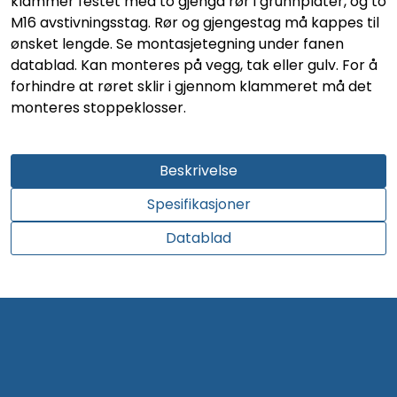
klammer festet med to gjenga rør i grunnplater, og to
M16 avstivningsstag. Rør og gjengestag må kappes til
ønsket lengde. Se montasjetegning under fanen
datablad. Kan monteres på vegg, tak eller gulv. For å
forhindre at røret sklir i gjennom klammeret må det
monteres stoppeklosser.
Beskrivelse
Spesifikasjoner
Datablad