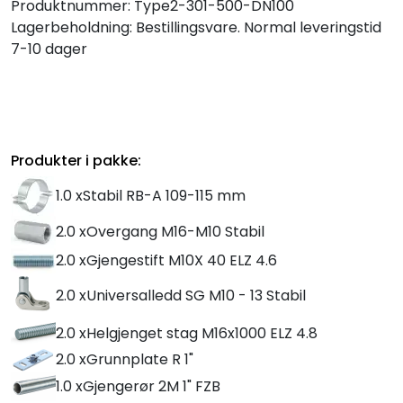
Produktnummer:
Type2-301-500-DN100
Lagerbeholdning:
Bestillingsvare. Normal leveringstid
7-10 dager
Produkter i pakke:
1.0 x
Stabil RB-A 109-115 mm
2.0 x
Overgang M16-M10 Stabil
2.0 x
Gjengestift M10X 40 ELZ 4.6
2.0 x
Universalledd SG M10 - 13 Stabil
2.0 x
Helgjenget stag M16x1000 ELZ 4.8
2.0 x
Grunnplate R 1"
1.0 x
Gjengerør 2M 1" FZB