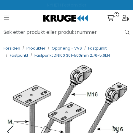
Skip to main content
NYHET! Festemidler
0
Toggle navigation
Togg
Produkter
Løsninger
Forsiden
Produkter
Oppheng - VVS
Fastpunkt
Fastpunkt
Fastpunkt DN100 301-500mm 2,76-5,6kN
Rådgivning
Nyttige verktøy
Kontakt oss