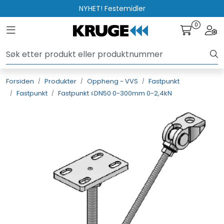
Skip to main content
NYHET! Festemidler
0
Toggle navigation
Togg
Produkter
Løsninger
Forsiden
Produkter
Oppheng - VVS
Fastpunkt
Fastpunkt
Fastpunkt ≤DN50 0-300mm 0-2,4kN
Rådgivning
Nyttige verktøy
Kontakt oss