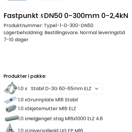
Fastpunkt ≤DN50 0-300mm 0-2,4kN
Produktnummer:
Type1-1-0-300-DN50
Lagerbeholdning:
Bestillingsvare. Normal leveringstid
7-10 dager
Produkter i pakke:
1.0 x
1.0 x
Grunnplate M16 Stabil
1.0 x
Skjøtemutter M16 ELZ
1.0 x
Helgjenget stag M16x1000 ELZ 4.8
1.0 x
Universalledd UG FP M16