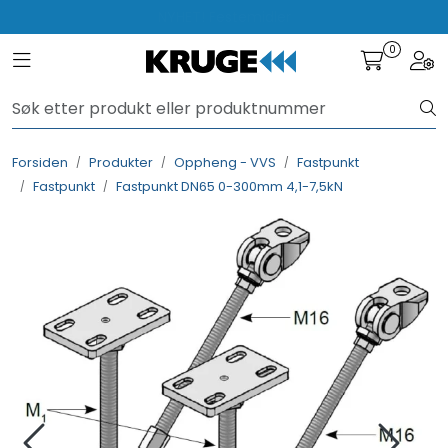
Skip to main content
NYHET! Festemidler
0
Toggle navigation
Togg
Produkter
Løsninger
Forsiden
Produkter
Oppheng - VVS
Fastpunkt
Fastpunkt
Fastpunkt DN65 0-300mm 4,1-7,5kN
Rådgivning
Nyttige verktøy
Kontakt oss