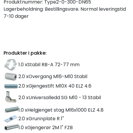
Produktnummer:
Type2-0-300-DN65
Lagerbeholdning:
Bestillingsvare. Normal leveringstid
7-10 dager
Produkter i pakke:
1.0 x
Stabil RB-A 72-77 mm
2.0 x
Overgang M16-M10 Stabil
2.0 x
Gjengestift M10X 40 ELZ 4.6
2.0 x
Universalledd SG M10 - 13 Stabil
1.0 x
Helgjenget stag M16x1000 ELZ 4.8
2.0 x
Grunnplate R 1"
1.0 x
Gjengerør 2M 1" FZB