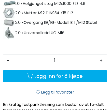
1.0 x
Helgjenget stag M12x1000 ELZ 4.8
2.0 x
Mutter M12 DIN934 Kl8 ELZ
2.0 x
Overgang IG/IG-Modell B 1"/M12 Stabil
2.0 x
Universalledd UG M16
-
+
Logg inn for å kjøpe
Legg til favoritter
En kraftig fastpunktløsning som består av et to-delt