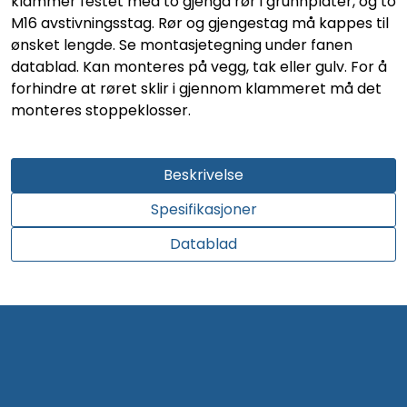
klammer festet med to gjenga rør i grunnplater, og to
M16 avstivningsstag. Rør og gjengestag må kappes til
ønsket lengde. Se montasjetegning under fanen
datablad. Kan monteres på vegg, tak eller gulv. For å
forhindre at røret sklir i gjennom klammeret må det
monteres stoppeklosser.
Beskrivelse
Spesifikasjoner
Datablad