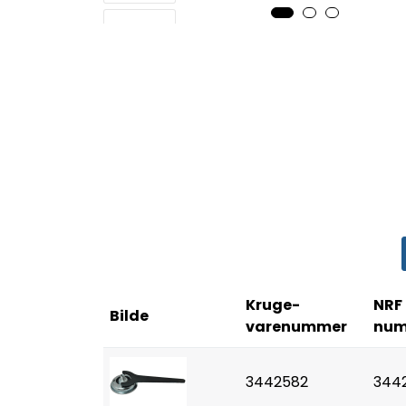
Kruge-
NRF
Bilde
varenummer
nu
3442582
344