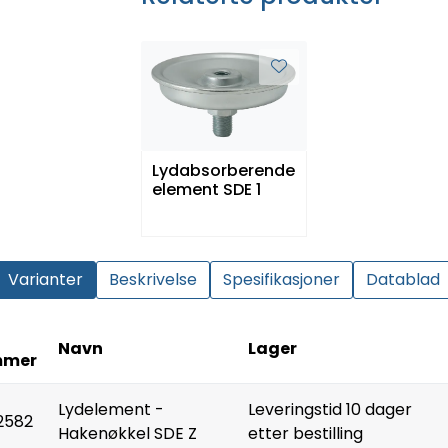
Lydabsorberende
element SDE 1
Varianter
Beskrivelse
Spesifikasjoner
Datablad
Navn
Lager
mmer
Lydelement -
Leveringstid 10 dager
2582
Hakenøkkel SDE Z
etter bestilling