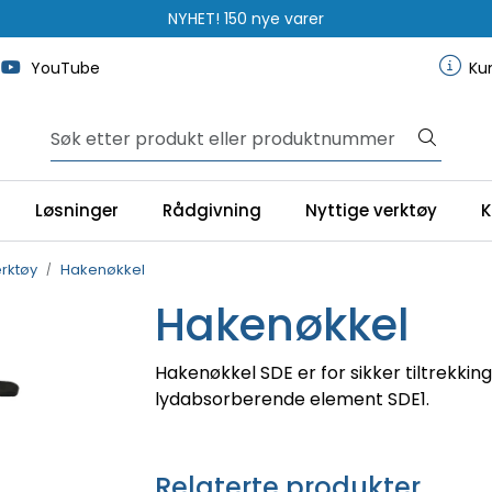
NYHET! 150 nye varer
YouTube
Ku
Løsninger
Rådgivning
Nyttige verktøy
K
rktøy
Hakenøkkel
Hakenøkkel
Hakenøkkel SDE er for sikker tiltrekki
lydabsorberende element SDE1.
Relaterte produkter