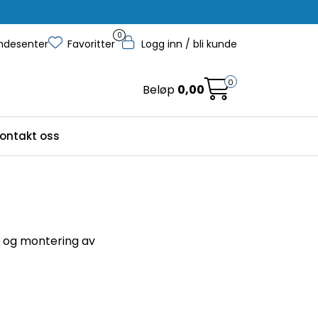
0
ndesenter
Favoritter
Logg inn / bli kunde
0
Beløp
0,00
ontakt oss
ng og montering av