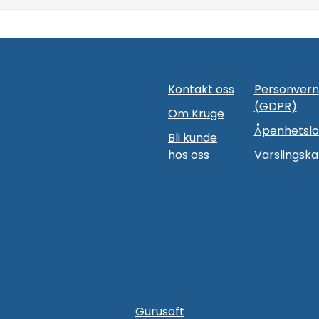
Kontakt oss
Personvern
(GDPR)
Om Kruge
Åpenhetsl
Bli kunde
hos oss
Varslingska
Gurusoft